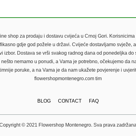
e shop za prodaju i dostavu cvijeća u Crnoj Gori. Korisnicima 
efikasno gdje god požele u državi. Cvijeće dostavljamo svježe, a
avi izbor. Dostava se vrši svakog radnog dana od ponedeljka do
ili da nešto nemamo u ponudi, a Vama je potrebno, očekujemo da n
timnije poruke, a na Vama je da nam ukažete povjerenje i uvjeri
flowershopmontenegro.com tim
BLOG
CONTACT
FAQ
Copyright © 2021 Flowershop Montenegro. Sva prava zadržan