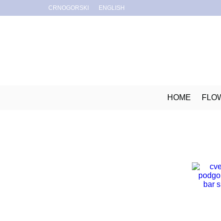
CRNOGORSKI
ENGLISH
HOME
FLO
MIX BOUQUET
200.00
€
9 CHRYSANTHEMUM
32.00
€
1