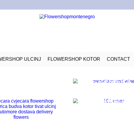
WERSHOP ULCINJ
FLOWERSHOP KOTOR
CONTACT
29 ROSES IN A BOX
126.00
€
ELEGANCE BOX
202.00
€
101 ROSES
400.00
€
3 ROSES IN A VASE
52.00
€