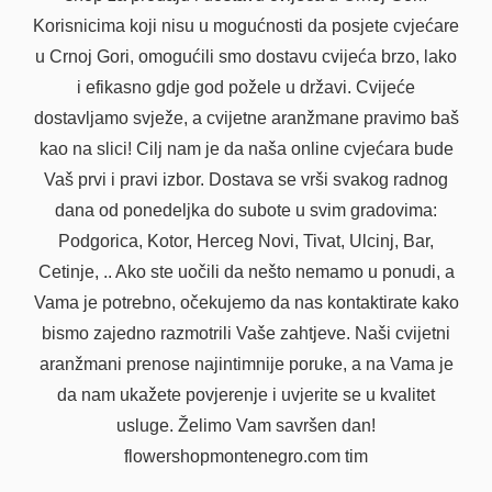
Korisnicima koji nisu u mogućnosti da posjete cvjećare
u Crnoj Gori, omogućili smo dostavu cvijeća brzo, lako
i efikasno gdje god požele u državi. Cvijeće
dostavljamo svježe, a cvijetne aranžmane pravimo baš
kao na slici! Cilj nam je da naša online cvjećara bude
Vaš prvi i pravi izbor. Dostava se vrši svakog radnog
dana od ponedeljka do subote u svim gradovima:
Podgorica, Kotor, Herceg Novi, Tivat, Ulcinj, Bar,
Cetinje, .. Ako ste uočili da nešto nemamo u ponudi, a
Vama je potrebno, očekujemo da nas kontaktirate kako
bismo zajedno razmotrili Vaše zahtjeve. Naši cvijetni
aranžmani prenose najintimnije poruke, a na Vama je
da nam ukažete povjerenje i uvjerite se u kvalitet
usluge. Želimo Vam savršen dan!
flowershopmontenegro.com tim