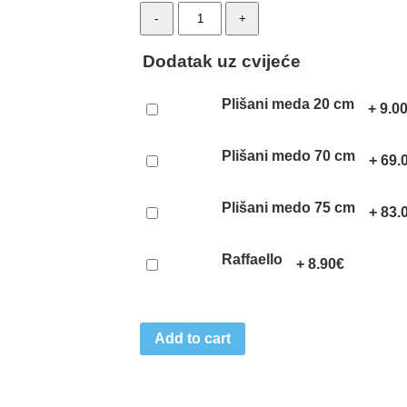
Love
-
+
without
flaw
quantity
Dodatak uz cvijeće
Plišani meda 20 cm
+
9.0
Plišani medo 70 cm
+
69.
Plišani medo 75 cm
+
83.
Raffaello
+
8.90
€
Add to cart