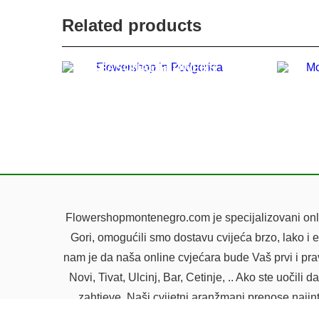
Related products
SEASONAL FLOWERS
35.00
€
Flowershopmontenegro.com je specijalizovani onlin
Gori, omogućili smo dostavu cvijeća brzo, lako i 
nam je da naša online cvjećara bude Vaš prvi i pr
Novi, Tivat, Ulcinj, Bar, Cetinje, .. Ako ste uoč
zahtjeve. Naši cvijetni aranžmani prenose najin