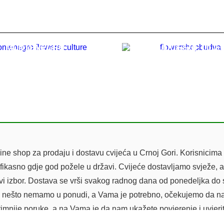
MONTENEGRO
BOUQUET OF LILIE
76.00
€
49.00
€
e shop za prodaju i dostavu cvijeća u Crnoj Gori. Korisnicima 
efikasno gdje god požele u državi. Cvijeće dostavljamo svježe, a
avi izbor. Dostava se vrši svakog radnog dana od ponedeljka do
ili da nešto nemamo u ponudi, a Vama je potrebno, očekujemo da n
timnije poruke, a na Vama je da nam ukažete povjerenje i uvjeri
flowershopmontenegro.com tim