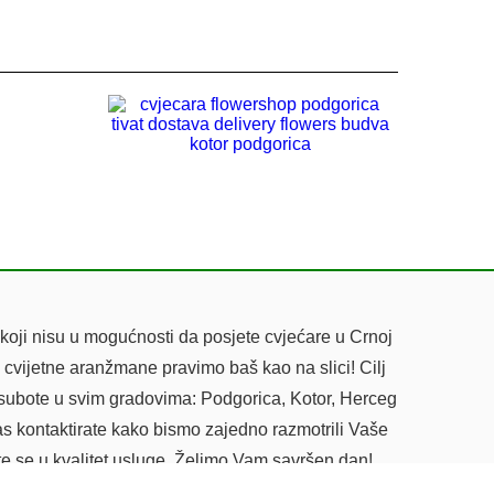
S
15 BIJELIH RUŽA
60.00
€
koji nisu u mogućnosti da posjete cvjećare u Crnoj
 cvijetne aranžmane pravimo baš kao na slici! Cilj
 subote u svim gradovima: Podgorica, Kotor, Herceg
as kontaktirate kako bismo zajedno razmotrili Vaše
te se u kvalitet usluge. Želimo Vam savršen dan!