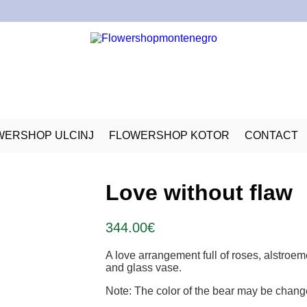
WERSHOP ULCINJ
FLOWERSHOP KOTOR
CONTACT
Love without flaw
344.00
€
A love arrangement full of roses, alstroe
and glass vase.
Note: The color of the bear may be chang