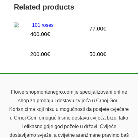
Related products
77.00
€
400.00
€
19 ROSES
101 ROSES
200.00
€
50.00
€
MIX BOUQUET
15 ALSTROMERIJA
Flowershopmontenegro.com je specijalizovani online
shop za prodaju i dostavu cvijeća u Crnoj Gori.
Korisnicima koji nisu u mogućnosti da posjete cvjećare
u Crnoj Gori, omogućili smo dostavu cvijeća brzo, lako
i efikasno gdje god požele u državi. Cvijeće
dostavljamo svježe, a cvijetne aranžmane pravimo baš