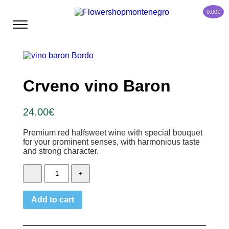
0.00
€
Crveno vino Baron
24.00
€
Premium red halfsweet wine with special bouquet
for your prominent senses, with harmonious taste
and strong character.
Crveno
-
+
vino
Baron
quantity
Add to cart