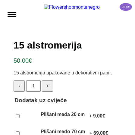
0.00
€
15 alstromerija
50.00
€
15 alstromerija upakovane u dekorativni papir.
15
-
+
alstromerija
quantity
Dodatak uz cvijeće
Plišani meda 20 cm
+
9.00
€
Plišani medo 70 cm
+
69.00
€