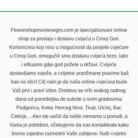
BUKET LJILJANA
Flowershopmontenegro.com je specijalizovani online
shop za prodaju i dostavu cvijeća u Crnoj Gori.
Korisnicima koji nisu u mogućnosti da posjete cvjećare
u Crnoj Gori, omogućili smo dostavu cvijeća brzo, lako
i efikasno gdje god požele u državi. Cvijeće
dostavljamo svježe, a cvijetne aranžmane pravimo baš
kao na slici! Cilj nam je da naša online cvjećara bude
Vaš prvi i pravi izbor. Dostava se vrši svakog radnog
dana od ponedeljka do subote u svim gradovima:
Podgorica, Kotor, Herceg Novi, Tivat, Ulcinj, Bar,
Cetinje, .. Ako ste uočili da nešto nemamo u ponudi, a
Vama je potrebno, očekujemo da nas kontaktirate kako
bismo zajedno razmotrili Vaše zahtjeve. Naši cvijetni