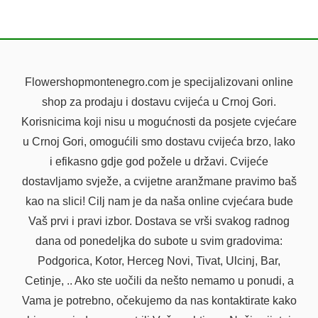
BUKET LJILJANA
Flowershopmontenegro.com je specijalizovani online
shop za prodaju i dostavu cvijeća u Crnoj Gori.
Korisnicima koji nisu u mogućnosti da posjete cvjećare
u Crnoj Gori, omogućili smo dostavu cvijeća brzo, lako
i efikasno gdje god požele u državi. Cvijeće
dostavljamo svježe, a cvijetne aranžmane pravimo baš
kao na slici! Cilj nam je da naša online cvjećara bude
Vaš prvi i pravi izbor. Dostava se vrši svakog radnog
dana od ponedeljka do subote u svim gradovima:
Podgorica, Kotor, Herceg Novi, Tivat, Ulcinj, Bar,
Cetinje, .. Ako ste uočili da nešto nemamo u ponudi, a
Vama je potrebno, očekujemo da nas kontaktirate kako