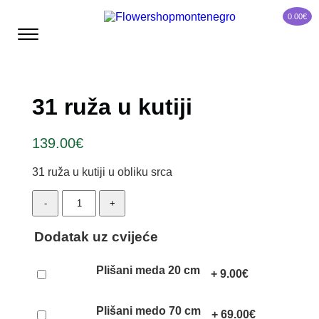
0.00
€
31 ruža u kutiji
139.00
€
31 ruža u kutiji u obliku srca
31
-
+
ruža
u
kutiji
Dodatak uz cvijeće
quantity
Plišani meda 20 cm
+
9.00
€
Plišani medo 70 cm
+
69.00
€