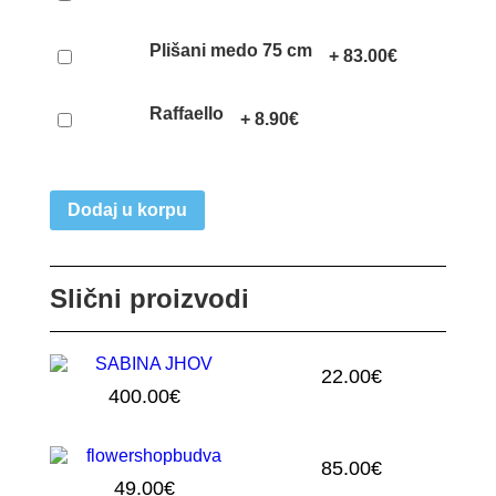
Plišani medo 75 cm
+
83.00
€
Raffaello
+
8.90
€
Dodaj u korpu
Slični proizvodi
22.00
€
400.00
€
5 HRIZANTEMA
101 RUŽA U KUTIJI
85.00
€
49.00
€
17 RUŽA