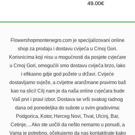
49.00
€
23 RUZE
BUKET LJILJANA
Flowershopmontenegro.com je specijalizovani online
shop za prodaju i dostavu cvijeća u Crnoj Gori.
Korisnicima koji nisu u mogućnosti da posjete cvjećare
u Crnoj Gori, omogućili smo dostavu cvijeća brzo, lako
i efikasno gdje god požele u državi. Cvijeće
dostavljamo svježe, a cvijetne aranžmane pravimo baš
kao na slici! Cilj nam je da naša online cvjećara bude
Vaš prvi i pravi izbor. Dostava se vrši svakog radnog
dana od ponedeljka do subote u svim gradovima:
Podgorica, Kotor, Herceg Novi, Tivat, Ulcinj, Bar,
Cetinje, .. Ako ste uočili da nešto nemamo u ponudi, a
Vama je potrebno, očekujemo da nas kontaktirate kako