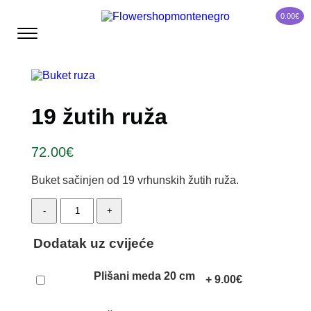
0.00
€
19 žutih ruža
72.00
€
Buket sačinjen od 19 vrhunskih žutih ruža.
19
-
+
žutih
ruža
quantity
Dodatak uz cvijeće
Plišani meda 20 cm
+
9.00
€