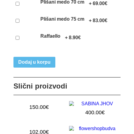
Plišani medo 70 cm
+
69.00
€
Plišani medo 75 cm
+
83.00
€
Raffaello
+
8.90
€
Dodaj u korpu
Slični proizvodi
150.00
€
400.00
€
35 ROZIH RUŽA
101 RUŽA U KUTIJI
102.00
€