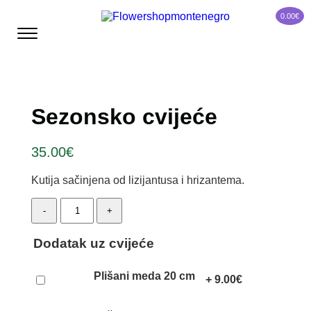
0.00
€
Sezonsko cvijeće
35.00
€
Kutija sačinjena od lizijantusa i hrizantema.
Sezonsko
-
+
cvijeće
quantity
Dodatak uz cvijeće
Plišani meda 20 cm
+
9.00
€