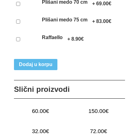
Plišani medo 70 cm
+
69.00
€
Plišani medo 75 cm
+
83.00
€
Raffaello
+
8.90
€
Dodaj u korpu
Slični proizvodi
60.00
€
150.00
€
15 RUŽA
35 ROZIH RUŽA
32.00
€
72.00
€
9 HRIZANTEMA
RUŽE U KUTIJI